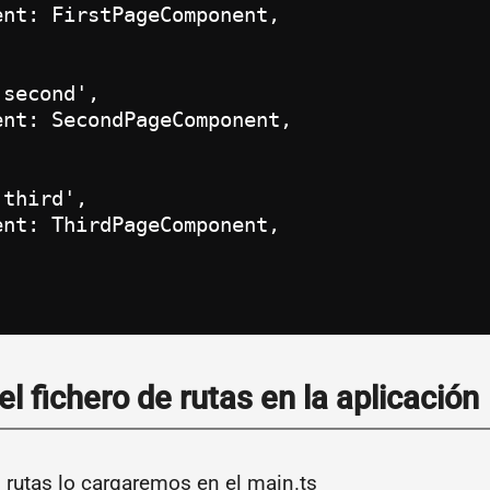
nt: FirstPageComponent,

second',

nt: SecondPageComponent,

third',

nt: ThirdPageComponent,

l fichero de rutas en la aplicación
s rutas lo cargaremos en el main.ts