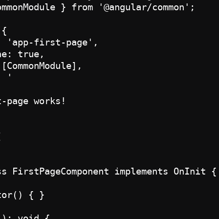
ommonModule } from '@angular/common';

{

 'app-first-page',

e: true,

[CommonModule],

 '

-page works!



ss FirstPageComponent implements OnInit {

or() { }

): void {
