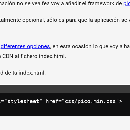
icación no se vea fea voy a añadir el framework de
pi
talmente opcional, sólo es para que la aplicación se
s
diferentes opciones
, en esta ocasión lo que voy a ha
 CDN al fichero index.html.
d de tu index.html:
l="stylesheet" href="css/pico.min.css">
