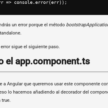
r => console.error(err));

ndrás un error porque el método
bootstrapApplicatio
tandalone.
 error sigue el siguiente paso.
o el app.component.ts
e a Angular que queremos usar este componente c
 eso lo hacemos añadiendo al decorador del compone
 true.