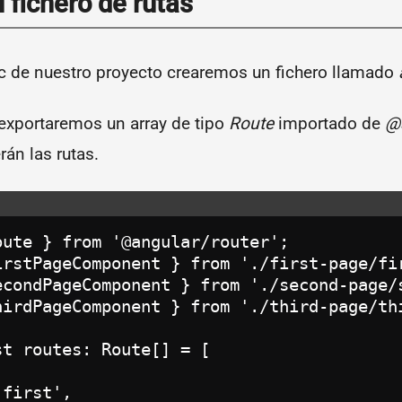
 fichero de rutas
rc de nuestro proyecto crearemos un fichero llamado
 exportaremos un array de tipo
Route
importado de
@
án las rutas.
ute } from '@angular/router';

irstPageComponent } from './first-page/fir
econdPageComponent } from './second-page/s
hirdPageComponent } from './third-page/thi
t routes: Route[] = [

first',
