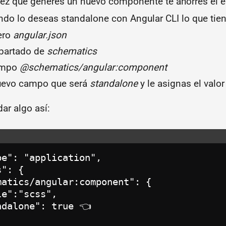
ez que generes un nuevo componente te ahorres el esc
do lo deseas standalone con Angular CLI lo que tien
hero
angular.json
partado de
schematics
ampo
@schematics/angular:component
uevo campo que será
standalone
y le asignas el valor
ar algo así:
e": "application",

": {

atics/angular:component": {

e":"scss",

dalone": true 👈
