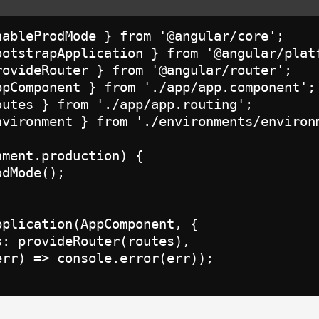
nableProdMode } from '@angular/core';

ootstrapApplication } from '@angular/platf
rovideRouter } from '@angular/router';

ppComponent } from './app/app.component';

outes } from './app/app.routing';

nvironment } from './environments/environm
ment.production) {

dMode();

plication(AppComponent, {

: provideRouter(routes),

rr) => console.error(err));
