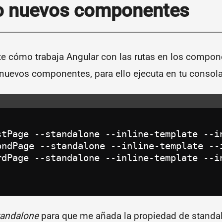
o nuevos componentes
te cómo trabaja Angular con las rutas en los compo
nuevos componentes, para ello ejecuta en tu consola
stPage --standalone --inline-template --in
ondPage --standalone --inline-template --i
rdPage --standalone --inline-template --in
tandalone
para que me añada la propiedad de standalo