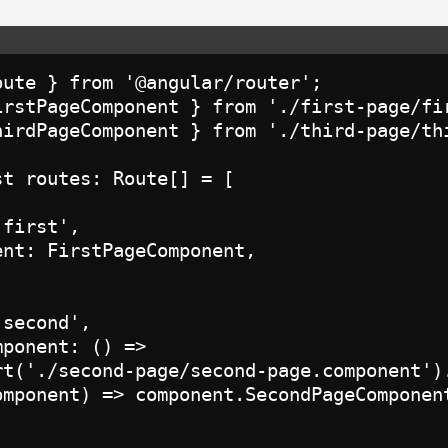
ute } from '@angular/router';

irstPageComponent } from './first-page/fir
hirdPageComponent } from './third-page/thi
t routes: Route[] = [

first',

nt: FirstPageComponent,

second',

ponent: () =>

rt('./second-page/second-page.component').
omponent) => component.SecondPageComponent