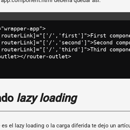
 app.component.html debería quedar así:
"wrapper-app">

[routerLink]="['/','first']">First compone
[routerLink]="['/','second']">Second compo
[routerLink]="['/','third']">Third compone
utlet></router-outlet>

ndo
lazy loading
es el lazy loading o la carga diferida te dejo un artí