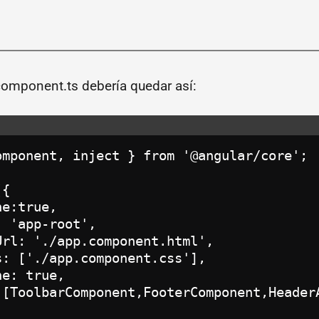
component.ts debería quedar así:
omponent, inject } from '@angular/core';

{

e:true,

 'app-root',

rl: './app.component.html',

: ['./app.component.css'],

e: true,

 [ToolbarComponent,FooterComponent,Header