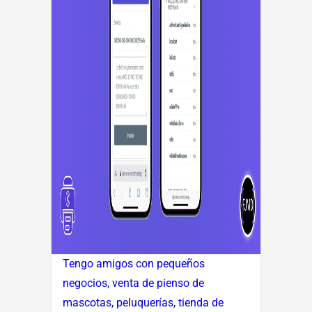
Tengo amigos con pequeños
negocios, venta de pienso de
mascotas, peluquerías, tienda de