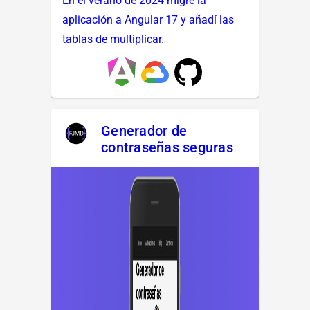
En el verano de 2024 migré la
aplicación a Angular 17 y añadí las
tablas de multiplicar.
Generador de
contraseñas seguras