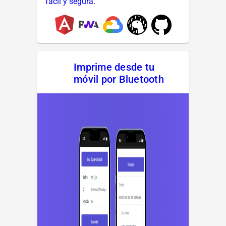
fácil y segura.
Imprime desde tu
móvil por Bluetooth