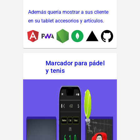
Además quería mostrar a sus cliente
en su tablet accesorios y artículos.
Marcador para pádel
y tenis