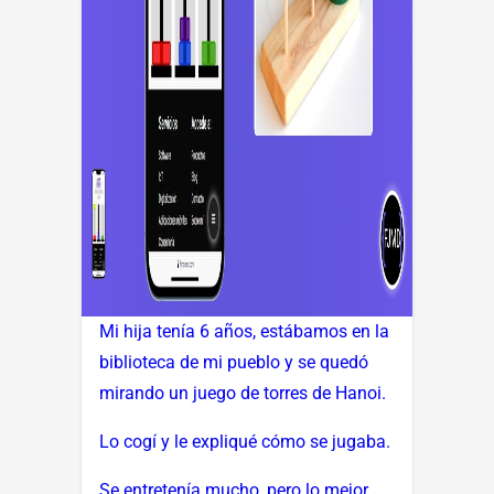
Mi hija tenía 6 años, estábamos en la
biblioteca de mi pueblo y se quedó
mirando un juego de torres de Hanoi.
Lo cogí y le expliqué cómo se jugaba.
Se entretenía mucho, pero lo mejor...